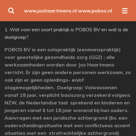
Ga
www.joshaartmans.nl www.pobos.nl
direct
naar
1. Wat voor een soort praktijk is POBOS BV en wat is de
de
doelgroep?
hoofdinhoud
POBOS BV is een solopraktijk (eenmanspraktijk)
voor geestelijke gezondheids zorg (GGZ) ; alle
werkzaamheden worden door Jos Haartmans
verricht. Er zijn geen andere personen werkzaam, zo
ook zijn er geen opleidings- en/of
stagemogelijkheden. Doelgroep: Volwassenen
vanaf 18 jaar, verplicht basiszorg verzekerd volgens
NZW, de Nederlandse taal sprekend en kinderen en
jongeren vanaf 6 tot 18 jaar wonend bij hun ouders.
Aanvragen met een juridische achtergrond (bv. een
ouderscheidingssituatie met een conflictueus accent
situaties met een strafrechtelijke achtergrond)