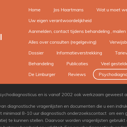
Home
Jos Haartmans
Wat u moet w
Uw eigen verantwoordelijkheid
Aanmelden, contact tijdens behandeling , mailen 
l
Alles over consulten (regelgeving)
Verwijsb
Dossier
Informatieverstrekking
Tarie
Behandeling
Publicaties
Veel gestel
De Limburger
Reviews
Psychodiagno
psychodiagnosticus en is vanaf 2002 ook werkzaam geweest al
n van diagnostische vragenlijsten en documenten die u een ind
gt minimaal 8-10 uur diagnostisch onderzoekscontact om een
tie) te kunnen stellen. Daarvoor worden vragenlijsten gebruikt