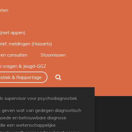
eten
(niet appen)
rief, meldingen (Huisarts)
ven consulten
Stoornissen
de vragen & Jeugd-GGZ
stiek & Rapportage
s supervisor voor psychodiagnostiek.
ruk geven wat van gedegen diagnostisch
 goede en betrouwbare diagnose
 die een wetenschappelijke