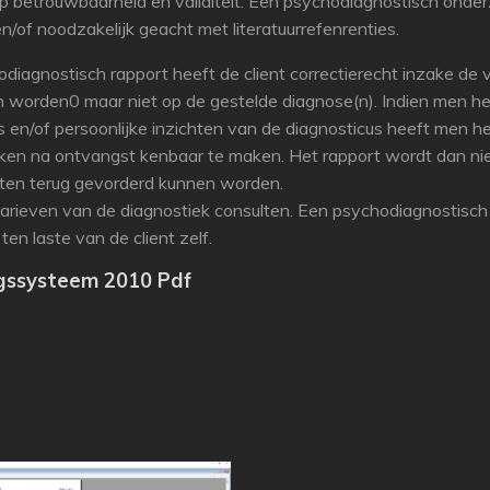
p betrouwbaarheid en validiteit. Een psychodiagnostisch onde
/of noodzakelijk geacht met literatuurrefenrenties.
odiagnostisch rapport heeft de client correctierecht inzake 
 worden0 maar niet op de gestelde diagnose(n). Indien men het
en/of persoonlijke inzichten van de diagnosticus heeft men het
weken na ontvangst kenbaar te maken. Het rapport wordt dan nie
sten terug gevorderd kunnen worden.
tarieven van de diagnostiek consulten. Een psychodiagnostisch 
 ten laste van de client zelf.
gssysteem 2010 Pdf