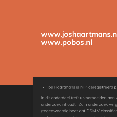
Ga
direct
naar
de
hoofdinhoud
www.joshaartmans.n
www.pobos.nl
Jos Haartmans is NIP geregistreerd 
In dit onderdeel treft u voorbeelden aa
onderzoek inhoudt. Zo'n onderzoek ver
(tegenwoordig heet dat DSM V classifica